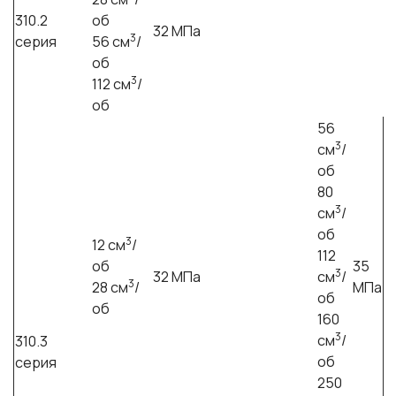
310.2
об
32 МПа
3
серия
56 см
/
об
3
112 см
/
об
56
3
см
/
об
80
3
см
/
об
3
12 см
/
112
об
35
3
32 МПа
см
/
3
28 см
/
МПа
об
об
160
3
см
/
310.3
об
серия
250