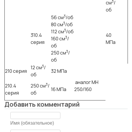
3
см
/
об
3
56 см
/об
3
80 см
/об
3
112 см
/об
310.4
40
3
160 см
/
серия
МПа
об
3
250 см
/
об
3
12 см
/
210 серия
32 МПа
об
аналог МН
3
210.4
250 см
/
16 МПа
250/160
серия
об
Добавить комментарий
Имя (обязательное)