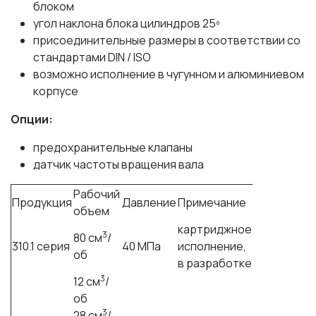
блоком
угол наклона блока цилиндров 25º
присоединительные размеры в соответствии со
стандартами DIN / ISO
возможно исполнение в чугунном и алюминиевом
корпусе
Опции:
предохранительные клапаны
датчик частоты вращения вала
Рабочий
Продукция
Давление
Примечание
объем
картриджное
3
80 см
/
310.1 серия
40 МПа
исполнение,
об
в разработке
3
12 см
/
об
3
28 см
/