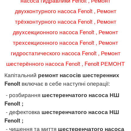
насоса гидравлики
Fenolt
, Ремонт
двухконтурного насоса
Fenolt
, Ремонт
трёхконтурного насоса
Fenolt
, Ремонт
двухсекционного насоса
Fenolt
, Ремонт
трехсекционного насоса
Fenolt
, Ремонт
гидростатического насоса
Fenolt
, Ремонт
шестерённого насоса
Fenolt
,
Fenolt
РЕМОНТ
Капітальний
ремонт насосів шестеренних
Fenolt
включає в себе наступні операції:
- розбирання
шестеренчатого насоса НШ
Fenolt
;
- дефектовка
шестеренчатого насоса НШ
Fenolt
;
- чищення та миття
шестеренчатого насоса