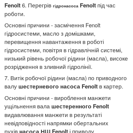
Fenolt
6. Перегрів
Fenolt
під час
гідронасоса
роботи.
Основні причини - засмічення
Fenolt
гідросистеми, масло з домішками,
перевищення навантаження в роботі
гідросистеми, повітря в гідравлічній системі,
низький рівень робочої рідини (масла), високе
розрідження в зливний гідролінії.
7. Витік робочої рідини (масла) по приводного
валу
шестерневого насоса
Fenolt
в картер.
Основні причини - вироблення манжети
ущільнення вала
шестеренного
Fenolt
видавлювання манжети в результаті
невідповідності напрямки обертальних
рухів
насоса НШ
Fenolt
і приводу. .