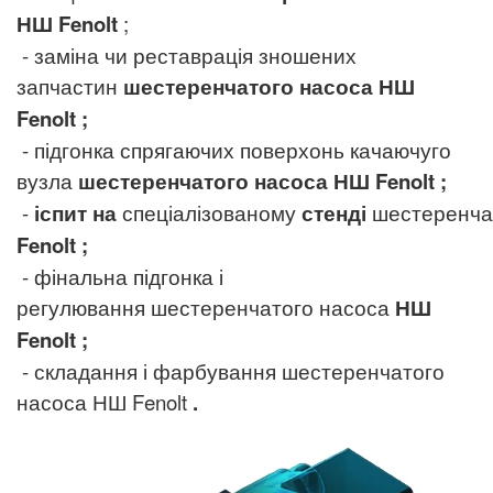
НШ
Fenolt
;
- заміна чи реставрація зношених
запчастин
шестеренчатого насоса НШ
Fenolt
;
- підгонка спрягаючих поверхонь качаючуго
вузла
шестеренчатого насоса
НШ
Fenolt
;
-
іспит
на
спеціалізованому
стенді
шестеренча
Fenolt
;
- фінальна підгонка і
регулювання шестеренчатого насоса
НШ
Fenolt
;
- складання і фарбування шестеренчатого
насоса НШ
Fenolt
.