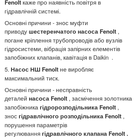
Fenolt
каже про наявність повітря в
гідравлічній системі.
Основні причини - знос муфти
приводу
шестеренчатого насоса
Fenolt
,
погане кріплення трубопроводів або вузлів
гідросистеми, вібрація запірних елементів
запобіжних клапанів, кавітація в
Daikin
.
5.
Насос
НШ
Fenolt
не виробляє
максимальний тиск.
Основні причини - несправність
деталей
насоса
Fenolt
, засмічення золотника
запобіжника
гідророзподільника
Fenolt
,
знос
гідравлічного розподільника
Fenolt
,
порушення параметрів
регулювання
гідравлічного клапана
Fenolt
.