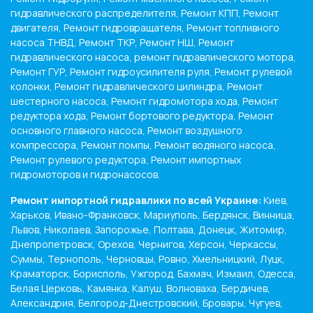
гидравлического распределителя, Ремонт КПП, Ремонт
двигателя, Ремонт гидровращателя, Ремонт топливного
насоса ТНВД, Ремонт ТКР, Ремонт НШ, Ремонт
гидравлического насоса, ремонт гидравлического мотора,
Ремонт ГУР, Ремонт гидроусилителя руля, Ремонт рулевой
колонки, Ремонт гидравлического цилиндра, Ремонт
шестерного насоса, Ремонт гидромотора хода, Ремонт
редуктора хода, Ремонт бортового редуктора, Ремонт
основного главного насоса, Ремонт воздушного
компрессора, Ремонт помпы, Ремонт водяного насоса,
Ремонт рулевого редуктора, Ремонт импортных
гидромоторов и гидронасосов.
Ремонт импортной гидравлики по всей Украине:
Киев,
Харьков, Ивано-Франковск, Мариуполь, Бердянск, Винница,
Львов, Николаев, Запорожье, Полтава, Донецк, Житомир,
Днепропетровск, Орехов, Чернигов, Херсон, Черкассы,
Суммы, Тернополь, Черновцы, Ровно, Хмельницкий, Луцк,
Краматорск, Борисполь, Ужгород, Бахмач, Измаил, Одесса,
Белая Церковь, Камянка, Калуш, Волноваха, Бердичев,
Александрия, Белгород-Днестровский, Бровары, Чугуев,