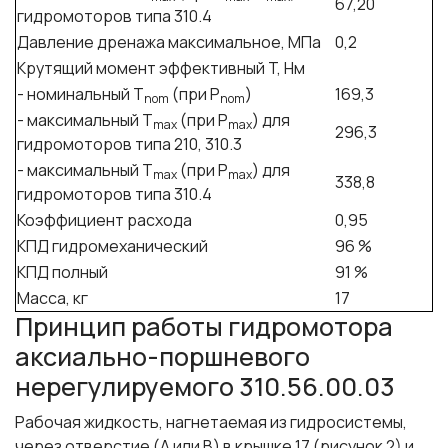
67,20
гидромоторов типа 310.4
Давление дренажа максимальное, МПа
0,2
Крутящий момент эффективный T, Нм
- номинальный Т
(при P
)
169,3
nom
nom
- максимальный Т
(при P
) для
max
max
296,3
гидромоторов типа 210, 310.3
- максимальный Т
(при P
) для
max
max
338,8
гидромоторов типа 310.4
Коэффициент расхода
0,95
КПД гидромеханический
96 %
КПД полный
91 %
Масса, кг
17
Принцип работы гидромотора
аксиально-поршневого
нерегулируемого 310.56.00.03
Рабочая жидкость, нагнетаемая из гидросистемы,
через отверстие (А или В) в крышке 17 (рисунок 2) и