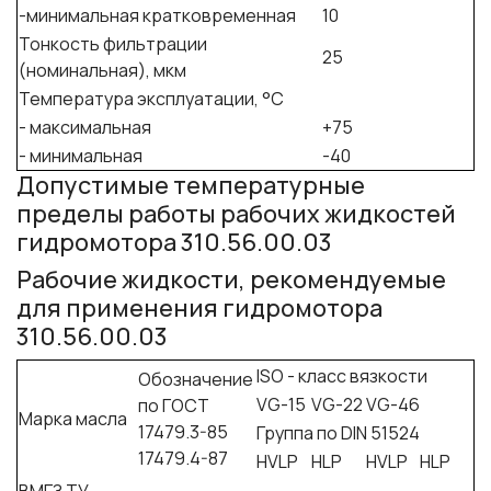
-минимальная кратковременная
10
Тонкость фильтрации
25
(номинальная), мкм
Температура эксплуатации, °С
- максимальная
+75
- минимальная
-40
Допустимые температурные
пределы работы рабочих жидкостей
гидромотора 310.56.00.03
Рабочие жидкости, рекомендуемые
для применения гидромотора
310.56.00.03
ISO - класс вязкости
Обозначение
VG-15
VG-22
VG-46
по ГОСТ
Марка масла
17479.3-85
Группа по DIN 51524
17479.4-87
HVLP
HLP
HVLP
HLP
ВМГЗ ТУ