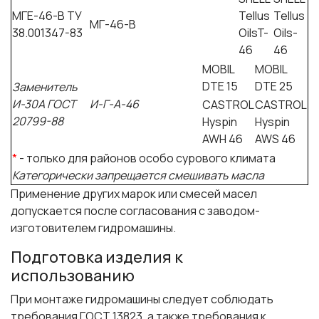
МГЕ-46-В ТУ
Tellus
Tellus
МГ-46-В
38.001347-83
OilsT-
Oils-
46
46
MOBIL
MOBIL
DTE 15
DTE 25
Заменитель
И-30А ГОСТ
И-Г-А-46
CASTROL
CASTROL
20799-88
Hyspin
Hyspin
AWH 46
AWS 46
*
- только для районов особо сурового климата
Категорически запрещается смешивать масла
Применение других марок или смесей масел
допускается после согласования с заводом-
изготовителем гидромашины.
Подготовка изделия к
использованию
При монтаже гидромашины следует соблюдать
требования ГОСТ 13823, а также требования к