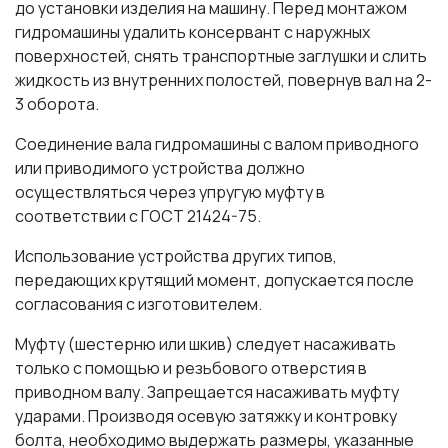
до установки изделия на машину. Перед монтажом
гидромашины удалить консервант с наружных
поверхностей, снять транспортные заглушки и слить
жидкость из внутренних полостей, повернув вал на 2-
3 оборота.
Соединение вала гидромашины с валом приводного
или приводимого устройства должно
осуществляться через упругую муфту в
соответствии с ГОСТ 21424-75.
Использование устройства других типов,
передающих крутящий момент, допускается после
согласования с изготовителем.
Муфту (шестерню или шкив) следует насаживать
только с помощью и резьбового отверстия в
приводном валу. Запрещается насаживать муфту
ударами. Производя осевую затяжку и контровку
болта, необходимо выдержать размеры, указанные