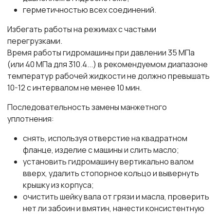
герметичностью всех соединений.
Избегать работы на режимах с частыми
перегрузками.
Время работы гидромашины при давлении 35 МПа
(или 40 МПа для 310.4...) в рекомендуемом диапазоне
температур рабочей жидкости не должно превышать
10-12 с интервалом не менее 10 мин.
Последовательность замены манжетного
уплотнения:
снять, используя отверстие на квадратном
фланце, изделие с машины и слить масло;
установить гидромашину вертикально валом
вверх, удалить стопорное кольцо и вывернуть
крышку из корпуса;
очистить шейку вала от грязи и масла, проверить
нет ли забоин и вмятин, нанести консистентную