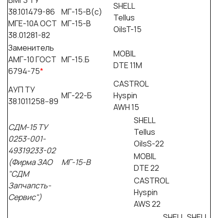
SHELL
38.101479-86
МГ-15-В(с)
Tellus
МГЕ-10А ОСТ
МГ-15-В
OilsT-15
38.01281-82
Заменитель
MOBIL
АМГ-10 ГОСТ
МГ-15.Б
DTE 11M
6794-75
*
CASTROL
АУП ТУ
МГ-22-Б
Hyspin
38.1011258--89
AWH 15
SHELL
СДМ-15 ТУ
Tellus
0253-001-
OilsS-22
49319233-02
MOBIL
(Фирма ЗАО
МГ-15-В
DTE 22
"СДМ
CASTROL
Запчапсть-
Hyspin
Сервис")
AWS 22
SHELL
SHELL