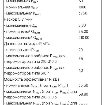
- минимальная n
50
min
- номинальная n
1800
min
- максимальная n
3750
max
Расход Q, л/мин
- минимальный Q
2,80
min
- номинальный Q
84,00
nom
- максимальный Q
210,00
nom
Давление на входе P, МПа
- номинальное P
20
nom
- максимальное рабочее P
для
max
35
гидромоторов типа 210, 310.3
- максимальное рабочее P
для
max
40
гидромоторов типа 310.4
Мощность эффективная N, кВт
- номинальная N
(при n
, P
)
33,60
nom
nom
nom
- максимальная N
(при n
, P
) для
max
max
max
58,80
гидромоторов типа 210, 310.3
- максимальная N
(при n
, P
) для
max
max
max